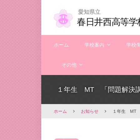
Skip
愛知県立
to
春日井西高等学
content
ホーム
学校案内
学校
その他
１年生 MT 「問題解決
ホーム
お知らせ
１年生 MT