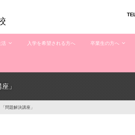
TE
校
生活
入学を希望される方へ
卒業生の方へ
講座」
 「問題解決講座」